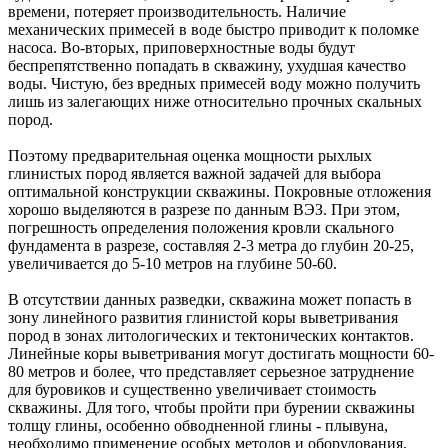
времени, потеряет производительность. Наличие
механических примесей в воде быстро приводит к поломке
насоса. Во-вторых, приповерхностные воды будут
беспрепятственно попадать в скважину, ухудшая качество
воды. Чистую, без вредных примесей воду можно получить
лишь из залегающих ниже относительно прочных скальных
пород.
Поэтому предварительная оценка мощности рыхлых
глинистых пород является важной задачей для выбора
оптимальной конструкции скважины. Покровные отложения
хорошо выделяются в разрезе по данным ВЭЗ. При этом,
погрешность определения положения кровли скального
фундамента в разрезе, составляя 2-3 метра до глубин 20-25,
увеличивается до 5-10 метров на глубине 50-60.
В отсутствии данных разведки, скважина может попасть в
зону линейного развития глинистой коры выветривания
пород в зонах литологических и тектонических контактов.
Линейные коры выветривания могут достигать мощности 60-
80 метров и более, что представляет серьезное затруднение
для буровиков и существенно увеличивает стоимость
скважины. Для того, чтобы пройти при бурении скважины
толщу глины, особенно обводненной глины - плывуна,
необходимо применение особых методов и оборудования,