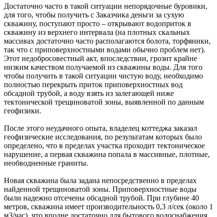
Достаточно часто в такой ситуации непорядочные буровики,
для того, чтобы получить с Заказчика деньги за сухую
скважину, поступают просто – открывают водоприток в
скважину из верхнего интервала (на плотных скальных
массивах достаточно часто располагаются болота, торфяники,
так что с приповерхностными водами обычно проблем нет).
Этот недобросовестный акт, впоследствии, грозит крайне
низким качеством получаемой из скважины воды. Для того
чтобы получить в такой ситуации чистую воду, необходимо
полностью перекрыть приток приповерхностных вод
обсадной трубой, а воду взять из залегающей ниже
тектонической трещиноватой зоны, выявленной по данным
геофизики.
После этого неудачного опыта, владелец коттеджа заказал
геофизические исследования, по результатам которых было
определено, что в пределах участка проходит тектоническое
нарушение, а первая скважина попала в массивные, плотные,
необводненные граниты.
Новая скважина была задана непосредственно в пределах
найденной трещиноватой зоны. Приповерхностные воды
были надежно отсечены обсадной трубой. При глубине 40
метров, скважина имеет производительность 0,3 л/сек (около 1
м3/час), что вполне достаточно для бытового водоснабжения.