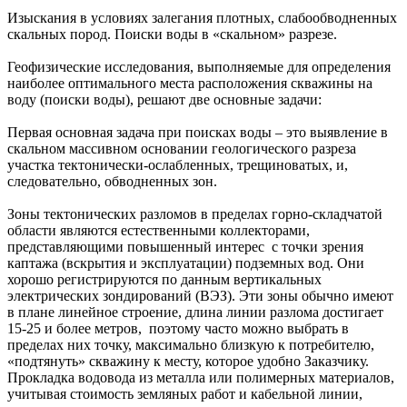
Изыскания в условиях залегания плотных, слабообводненных
скальных пород. Поиски воды в «скальном» разрезе.
Геофизические исследования, выполняемые для определения
наиболее оптимального места расположения скважины на
воду (поиски воды), решают две основные задачи:
Первая основная задача при поисках воды – это выявление в
скальном массивном основании геологического разреза
участка тектонически-ослабленных, трещиноватых, и,
следовательно, обводненных зон.
Зоны тектонических разломов в пределах горно-складчатой
области являются естественными коллекторами,
представляющими повышенный интерес с точки зрения
каптажа (вскрытия и эксплуатации) подземных вод. Они
хорошо регистрируются по данным вертикальных
электрических зондирований (ВЭЗ). Эти зоны обычно имеют
в плане линейное строение, длина линии разлома достигает
15-25 и более метров, поэтому часто можно выбрать в
пределах них точку, максимально близкую к потребителю,
«подтянуть» скважину к месту, которое удобно Заказчику.
Прокладка водовода из металла или полимерных материалов,
учитывая стоимость земляных работ и кабельной линии,